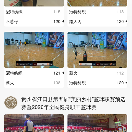
冠特纺织
115
冠特纺织
118
不惑仔
120
路人丙
120
冠特纺织
121
薪火
112
薪火
108
冠特纺织
120
贵州省江口县第五届“美丽乡村”篮球联赛预选
赛暨2026年全民健身职工篮球赛