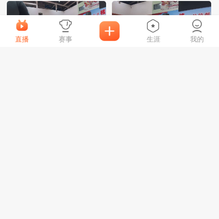
直播
赛事
生涯
我的
阳光勇士
27
宁乡巴斯克
45
花垣启星体育
6
常德轰炸机
31
唔酷U12
33
力搏体育
32
2026年狮山镇塘头社区“振兴杯”男子篮球赛