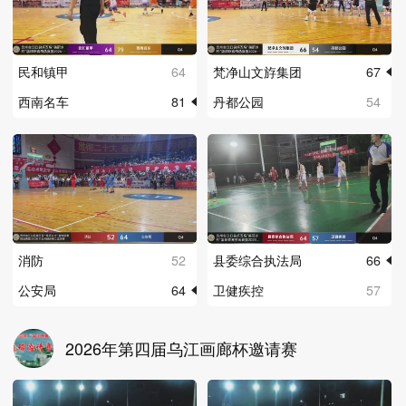
民和镇甲
64
梵净山文斿集团
67
西南名车
81
丹都公园
54
消防
52
县委综合执法局
66
公安局
64
卫健疾控
57
2026年第四届乌江画廊杯邀请赛