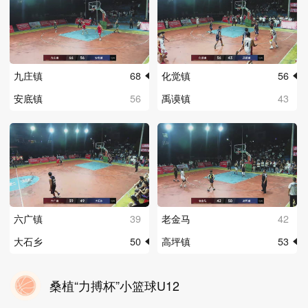
九庄镇
68
化觉镇
56
安底镇
56
禹谟镇
43
六广镇
39
老金马
42
大石乡
50
高坪镇
53
桑植“力搏杯”小篮球U12